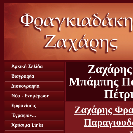
Ζαχάρης
Μπάμπης Πα
Πέτρι
Ζαχάρης Φρ
Παραγιουδ