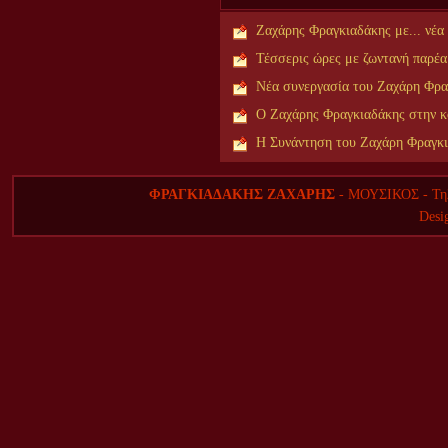
Ζαχάρης Φραγκιαδάκης με... νέα
Τέσσερις ώρες με ζωντανή παρέ
Νέα συνεργασία του Ζαχάρη Φρα
Ο Ζαχάρης Φραγκιαδάκης στην κ
H Συνάντηση του Ζαχάρη Φραγκ
ΦΡΑΓΚΙΑΔΑΚΗΣ ΖΑΧΑΡΗΣ
- ΜΟΥΣΙΚΟΣ - Τηλ
Desi