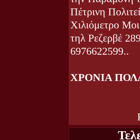
Πέτρινη Πολιτε
Χιλιόμετρο Μο
τηλ Ρεζερβέ 28
6976622599..
ΧΡΟΝΙΑ ΠΟΛ
Τελ