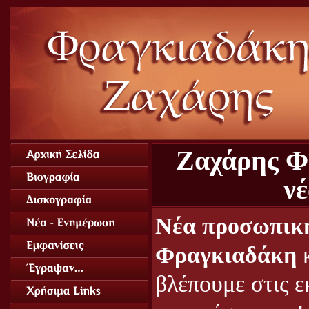
Ζαχάρης Φρ
νέ
Νέα προσωπική
Φραγκιαδάκη
κ
βλέπουμε στις ε