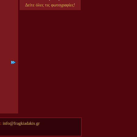
Δείτε όλες τις φωτογραφίες!
l:
info@fragkiadakis.gr